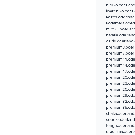
hiruko.oderland
iwarebiko.oderl
kairos.oderlan
kodamera.oderl
miroku.oderlan
natalie.oderlan
osiris.oderlan
premium3.oderl
premium7.oderl
premium11.ode
premium14.ode
premium17.ode
premium20.ode
premium23.ode
premium26.ode
premium29.ode
premium32.ode
premium35.oder
shaka.oderland.
sobek.oderland.
tengu.oderland
urashima.oderl