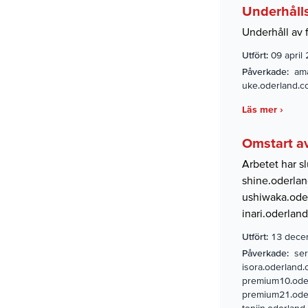
Underhålls
Underhåll av 
Utfört:
09 april
Påverkade:
ama
uke.oderland.c
Läs mer ›
Omstart av
Arbetet har sl
shine.oderla
ushiwaka.ode
inari.oderlan
Utfört:
13 dece
Påverkade:
ser
isora.oderland
premium10.ode
premium21.oderl
tenjin.oderlan