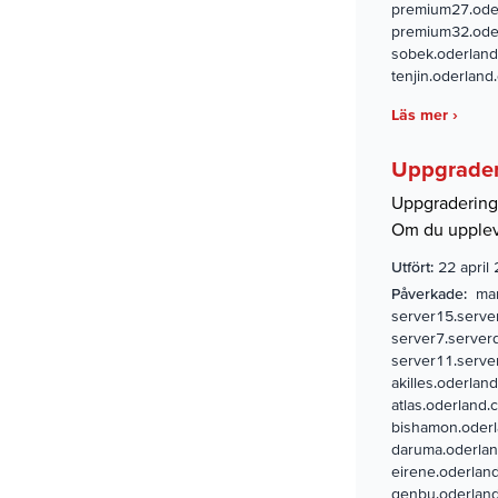
premium27.ode
premium32.oder
sobek.oderland.
tenjin.oderlan
Läs mer ›
Uppgraderi
Uppgradering 
Om du upplev
Utfört:
22 april
Påverkade:
mar
server15.server
server7.serverd
server11.server
akilles.oderlan
atlas.oderland
bishamon.oderl
daruma.oderlan
eirene.oderland
genbu.oderland