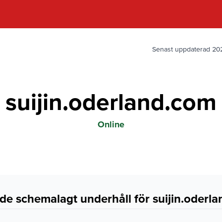
Senast uppdaterad 20
suijin.oderland.com
Online
 schemalagt underhåll för suijin.oderl