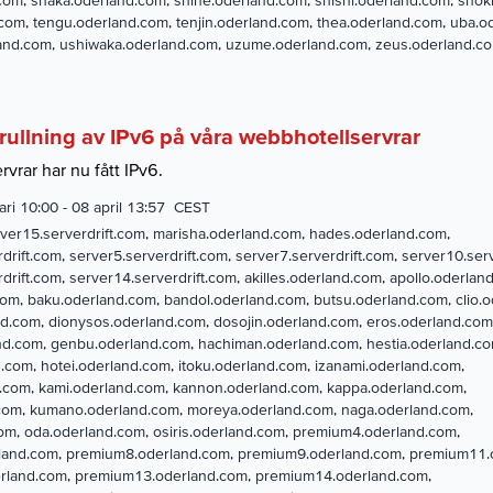
.com, tengu.oderland.com, tenjin.oderland.com, thea.oderland.com, uba.o
and.com, ushiwaka.oderland.com, uzume.oderland.com, zeus.oderland.c
trullning av IPv6 på våra webbhotellservrar
rvrar har nu fått IPv6.
ari 10:00
-
08 april 13:57 CEST
ver15.serverdrift.com, marisha.oderland.com, hades.oderland.com,
drift.com, server5.serverdrift.com, server7.serverdrift.com, server10.serv
drift.com, server14.serverdrift.com, akilles.oderland.com, apollo.oderlan
com, baku.oderland.com, bandol.oderland.com, butsu.oderland.com, clio.
d.com, dionysos.oderland.com, dosojin.oderland.com, eros.oderland.com
nd.com, genbu.oderland.com, hachiman.oderland.com, hestia.oderland.co
.com, hotei.oderland.com, itoku.oderland.com, izanami.oderland.com,
d.com, kami.oderland.com, kannon.oderland.com, kappa.oderland.com,
.com, kumano.oderland.com, moreya.oderland.com, naga.oderland.com,
om, oda.oderland.com, osiris.oderland.com, premium4.oderland.com,
and.com, premium8.oderland.com, premium9.oderland.com, premium11.
rland.com, premium13.oderland.com, premium14.oderland.com,