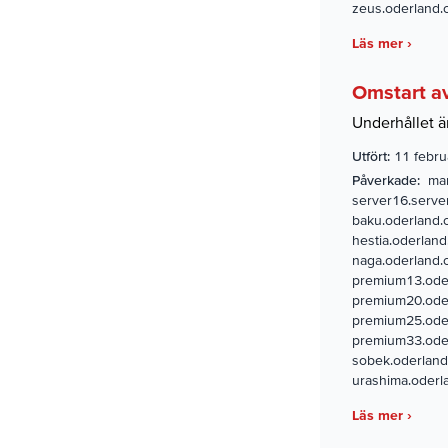
zeus.oderland
Läs mer ›
Omstart av
Underhållet är
Utfört:
11 febru
Påverkade:
mar
server16.server
baku.oderland.
hestia.oderlan
naga.oderland.
premium13.ode
premium20.ode
premium25.ode
premium33.oder
sobek.oderland.
urashima.oderl
Läs mer ›