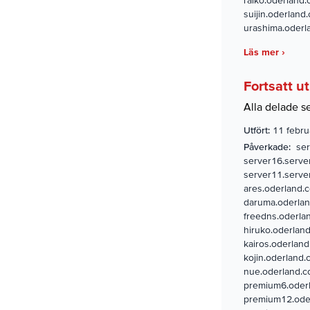
suijin.oderland
urashima.oderl
Läs mer ›
Fortsatt u
Alla delade se
Utfört:
11 febru
Påverkade:
ser
server16.server
server11.server
ares.oderland.
daruma.oderlan
freedns.oderla
hiruko.oderland
kairos.oderlan
kojin.oderland
nue.oderland.c
premium6.oderl
premium12.ode