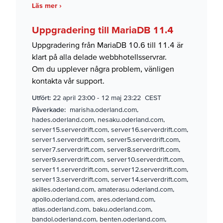
Läs mer ›
Uppgradering till MariaDB 11.4
Uppgradering från MariaDB 10.6 till 11.4 är
klart på alla delade webbhotellsservrar.
Om du upplever några problem,
vänligen
kontakta vår support
.
Utfört:
22 april 23:00
-
12 maj 23:22 CEST
Påverkade:
marisha.oderland.com,
hades.oderland.com, nesaku.oderland.com,
server15.serverdrift.com, server16.serverdrift.com,
server1.serverdrift.com, server5.serverdrift.com,
server7.serverdrift.com, server8.serverdrift.com,
server9.serverdrift.com, server10.serverdrift.com,
server11.serverdrift.com, server12.serverdrift.com,
server13.serverdrift.com, server14.serverdrift.com,
akilles.oderland.com, amaterasu.oderland.com,
apollo.oderland.com, ares.oderland.com,
atlas.oderland.com, baku.oderland.com,
bandol.oderland.com, benten.oderland.com,