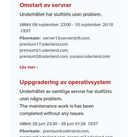
Omstart av servrar
Underhållet har slutförts utan problem.
Utfört:
09 september 23:00
-
10 september 20:10
CEST
Påverkade:
server13.serverdrift.com,
premium17.oderland.com,
premium21.oderland.com,
premium29.oderland.com, susano.oderland.com
Läs mer ›
Uppgradering av operativsystem
Underhållet av samtliga servrar har slutförts
utan några problem.
The maintenance work is has been
completed without any issues.
Utfört:
28 juni 23:30
-
29 juni 01:26 CEST
Påverkade:
premium4.oderland.com,
premium6.oderland.com, premium7.oderland.com,