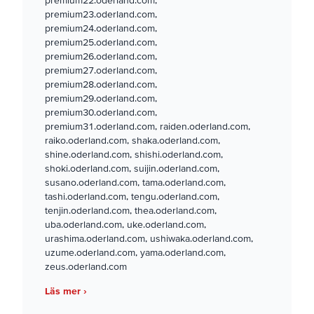
premium23.oderland.com,
premium24.oderland.com,
premium25.oderland.com,
premium26.oderland.com,
premium27.oderland.com,
premium28.oderland.com,
premium29.oderland.com,
premium30.oderland.com,
premium31.oderland.com, raiden.oderland.com,
raiko.oderland.com, shaka.oderland.com,
shine.oderland.com, shishi.oderland.com,
shoki.oderland.com, suijin.oderland.com,
susano.oderland.com, tama.oderland.com,
tashi.oderland.com, tengu.oderland.com,
tenjin.oderland.com, thea.oderland.com,
uba.oderland.com, uke.oderland.com,
urashima.oderland.com, ushiwaka.oderland.com,
uzume.oderland.com, yama.oderland.com,
zeus.oderland.com
Läs mer ›