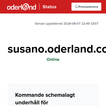
Status
Prenumerera
Senast uppdaterad 2026-08-07 22:49 CEST
susano.oderland.
Online
Kommande schemalagt
underhåll för