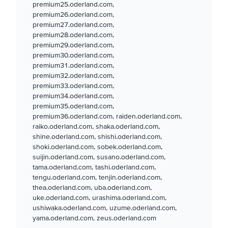
premium25.oderland.com,
premium26.oderland.com,
premium27.oderland.com,
premium28.oderland.com,
premium29.oderland.com,
premium30.oderland.com,
premium31.oderland.com,
premium32.oderland.com,
premium33.oderland.com,
premium34.oderland.com,
premium35.oderland.com,
premium36.oderland.com, raiden.oderland.com,
raiko.oderland.com, shaka.oderland.com,
shine.oderland.com, shishi.oderland.com,
shoki.oderland.com, sobek.oderland.com,
suijin.oderland.com, susano.oderland.com,
tama.oderland.com, tashi.oderland.com,
tengu.oderland.com, tenjin.oderland.com,
thea.oderland.com, uba.oderland.com,
uke.oderland.com, urashima.oderland.com,
ushiwaka.oderland.com, uzume.oderland.com,
yama.oderland.com, zeus.oderland.com