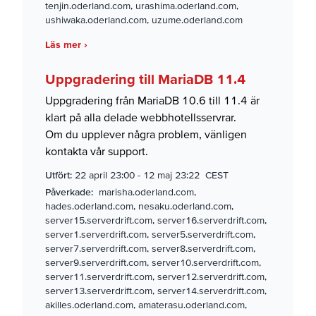
tenjin.oderland.com, urashima.oderland.com,
ushiwaka.oderland.com, uzume.oderland.com
Läs mer ›
Uppgradering till MariaDB 11.4
Uppgradering från MariaDB 10.6 till 11.4 är
klart på alla delade webbhotellsservrar.
Om du upplever några problem,
vänligen
kontakta vår support
.
Utfört:
22 april 23:00
-
12 maj 23:22 CEST
Påverkade:
marisha.oderland.com,
hades.oderland.com, nesaku.oderland.com,
server15.serverdrift.com, server16.serverdrift.com,
server1.serverdrift.com, server5.serverdrift.com,
server7.serverdrift.com, server8.serverdrift.com,
server9.serverdrift.com, server10.serverdrift.com,
server11.serverdrift.com, server12.serverdrift.com,
server13.serverdrift.com, server14.serverdrift.com,
akilles.oderland.com, amaterasu.oderland.com,