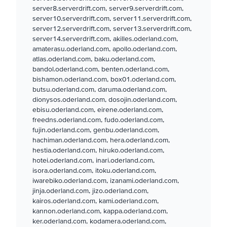
server8.serverdrift.com, server9.serverdrift.com,
server10.serverdrift.com, server11.serverdrift.com,
server12.serverdrift.com, server13.serverdrift.com,
server14.serverdrift.com, akilles.oderland.com,
amaterasu.oderland.com, apollo.oderland.com,
atlas.oderland.com, baku.oderland.com,
bandol.oderland.com, benten.oderland.com,
bishamon.oderland.com, box01.oderland.com,
butsu.oderland.com, daruma.oderland.com,
dionysos.oderland.com, dosojin.oderland.com,
ebisu.oderland.com, eirene.oderland.com,
freedns.oderland.com, fudo.oderland.com,
fujin.oderland.com, genbu.oderland.com,
hachiman.oderland.com, hera.oderland.com,
hestia.oderland.com, hiruko.oderland.com,
hotei.oderland.com, inari.oderland.com,
isora.oderland.com, itoku.oderland.com,
iwarebiko.oderland.com, izanami.oderland.com,
jinja.oderland.com, jizo.oderland.com,
kairos.oderland.com, kami.oderland.com,
kannon.oderland.com, kappa.oderland.com,
ker.oderland.com, kodamera.oderland.com,