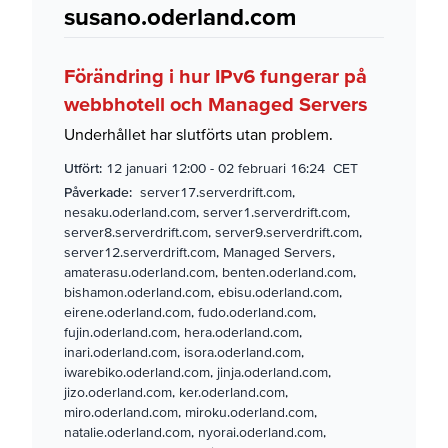
susano.oderland.com
Förändring i hur IPv6 fungerar på
webbhotell och Managed Servers
Underhållet har slutförts utan problem.
Utfört:
12 januari 12:00
-
02 februari 16:24 CET
Påverkade:
server17.serverdrift.com,
nesaku.oderland.com, server1.serverdrift.com,
server8.serverdrift.com, server9.serverdrift.com,
server12.serverdrift.com, Managed Servers,
amaterasu.oderland.com, benten.oderland.com,
bishamon.oderland.com, ebisu.oderland.com,
eirene.oderland.com, fudo.oderland.com,
fujin.oderland.com, hera.oderland.com,
inari.oderland.com, isora.oderland.com,
iwarebiko.oderland.com, jinja.oderland.com,
jizo.oderland.com, ker.oderland.com,
miro.oderland.com, miroku.oderland.com,
natalie.oderland.com, nyorai.oderland.com,