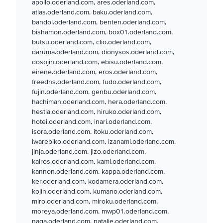
apollo.oderland.com, ares.oderland.com,
atlas.oderland.com, baku.oderland.com,
bandol.oderland.com, benten.oderland.com,
bishamon.oderland.com, box01.oderland.com,
butsu.oderland.com, clio.oderland.com,
daruma.oderland.com, dionysos.oderland.com,
dosojin.oderland.com, ebisu.oderland.com,
eirene.oderland.com, eros.oderland.com,
freedns.oderland.com, fudo.oderland.com,
fujin.oderland.com, genbu.oderland.com,
hachiman.oderland.com, hera.oderland.com,
hestia.oderland.com, hiruko.oderland.com,
hotei.oderland.com, inari.oderland.com,
isora.oderland.com, itoku.oderland.com,
iwarebiko.oderland.com, izanami.oderland.com,
jinja.oderland.com, jizo.oderland.com,
kairos.oderland.com, kami.oderland.com,
kannon.oderland.com, kappa.oderland.com,
ker.oderland.com, kodamera.oderland.com,
kojin.oderland.com, kumano.oderland.com,
miro.oderland.com, miroku.oderland.com,
moreya.oderland.com, mwp01.oderland.com,
naga.oderland.com, natalie.oderland.com,