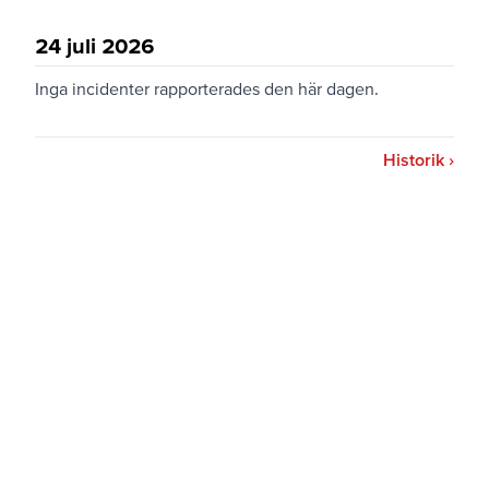
24 juli 2026
Inga incidenter rapporterades den här dagen.
Historik ›