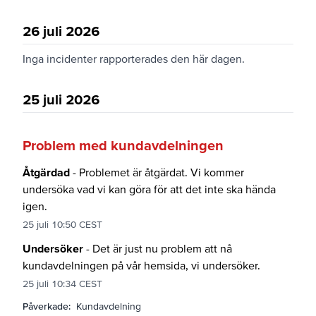
26 juli 2026
Inga incidenter rapporterades den här dagen.
25 juli 2026
Problem med kundavdelningen
Åtgärdad
- Problemet är åtgärdat. Vi kommer
undersöka vad vi kan göra för att det inte ska hända
igen.
25 juli 10:50 CEST
Undersöker
- Det är just nu problem att nå
kundavdelningen på vår hemsida, vi undersöker.
25 juli 10:34 CEST
Påverkade:
Kundavdelning