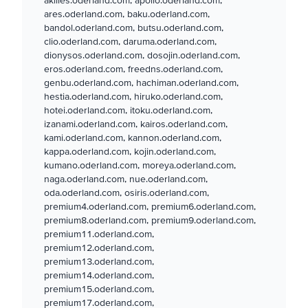
ares.oderland.com, baku.oderland.com,
bandol.oderland.com, butsu.oderland.com,
clio.oderland.com, daruma.oderland.com,
dionysos.oderland.com, dosojin.oderland.com,
eros.oderland.com, freedns.oderland.com,
genbu.oderland.com, hachiman.oderland.com,
hestia.oderland.com, hiruko.oderland.com,
hotei.oderland.com, itoku.oderland.com,
izanami.oderland.com, kairos.oderland.com,
kami.oderland.com, kannon.oderland.com,
kappa.oderland.com, kojin.oderland.com,
kumano.oderland.com, moreya.oderland.com,
naga.oderland.com, nue.oderland.com,
oda.oderland.com, osiris.oderland.com,
premium4.oderland.com, premium6.oderland.com,
premium8.oderland.com, premium9.oderland.com,
premium11.oderland.com,
premium12.oderland.com,
premium13.oderland.com,
premium14.oderland.com,
premium15.oderland.com,
premium17.oderland.com,