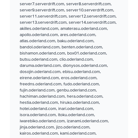
server7.serverdrift.com, server8.serverdrift.com,
server9.serverdrift.com, server10.serverdrift.com,
server11.serverdrift.com, server12.serverdrift.com,
server13.serverdrift.com, server14.serverdrift.com,
akilles.oderland.com, amaterasu.oderland.com,
apollo.oderland.com, ares.oderland.com,
atlas.oderland.com, baku.oderland.com,
bandol.oderland.com, benten.oderland.com,
bishamon.oderland.com, box01.oderland.com,
butsu.oderland.com, clio.oderland.com,
daruma.oderland.com, dionysos.oderland.com,
dosojin.oderland.com, ebisu.oderland.com,
eirene.oderland.com, eros.oderland.com,
freedns.oderland.com, fudo.oderland.com,
fujin.oderland.com, genbu.oderland.com,
hachiman.oderland.com, hera.oderland.com,
hestia.oderland.com, hiruko.oderland.com,
hotei.oderland.com, inari.oderland.com,
isora.oderland.com, itoku.oderland.com,
iwarebiko.oderland.com, izanami.oderland.com,
jinja.oderland.com, jizo.oderland.com,
kairos.oderland.com, kami.oderland.com,