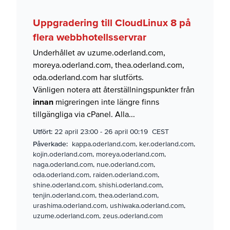
Uppgradering till CloudLinux 8 på
flera webbhotellsservrar
Underhållet av uzume.oderland.com,
moreya.oderland.com, thea.oderland.com,
oda.oderland.com har slutförts.
Vänligen notera att återställningspunkter från
innan
migreringen inte längre finns
tillgängliga via cPanel. Alla...
Utfört:
22 april 23:00
-
26 april 00:19 CEST
Påverkade:
kappa.oderland.com, ker.oderland.com,
kojin.oderland.com, moreya.oderland.com,
naga.oderland.com, nue.oderland.com,
oda.oderland.com, raiden.oderland.com,
shine.oderland.com, shishi.oderland.com,
tenjin.oderland.com, thea.oderland.com,
urashima.oderland.com, ushiwaka.oderland.com,
uzume.oderland.com, zeus.oderland.com