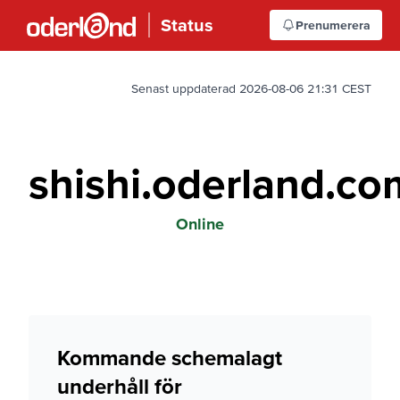
Status
Prenumerera
Senast uppdaterad 2026-08-06 21:31 CEST
shishi.oderland.co
Online
Kommande schemalagt
underhåll för