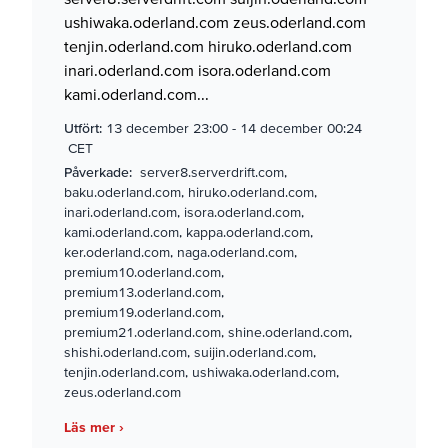
ushiwaka.oderland.com zeus.oderland.com
tenjin.oderland.com hiruko.oderland.com
inari.oderland.com isora.oderland.com
kami.oderland.com...
Utfört:
13 december 23:00
-
14 december 00:24
CET
Påverkade:
server8.serverdrift.com,
baku.oderland.com, hiruko.oderland.com,
inari.oderland.com, isora.oderland.com,
kami.oderland.com, kappa.oderland.com,
ker.oderland.com, naga.oderland.com,
premium10.oderland.com,
premium13.oderland.com,
premium19.oderland.com,
premium21.oderland.com, shine.oderland.com,
shishi.oderland.com, suijin.oderland.com,
tenjin.oderland.com, ushiwaka.oderland.com,
zeus.oderland.com
Läs mer ›