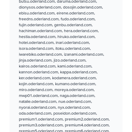
butsu.oderland.com, daruma.oderland.com,
dionysos.oderland.com, dosojin.oderland.com,
ebisu.oderland.com, eirene.oderland.com,
freedns.oderland.com, fudo.oderland.com,
fujin.oderland.com, genbu.oderland.com,
hachiman.oderland.com, hera.oderland.com,
hestia.oderland.com, hiruko.oderland.com,
hotei.oderland.com, inari.oderland.com,
isora.oderland.com, itoku.oderland.com,
iwarebiko.oderland.com, izanami.oderland.com,
jinja.oderland.com, jizo.oderland.com,
kairos.oderland.com, kami.oderland.com,
kannon.oderland.com, kappa.oderland.com,
ker.oderland.com, kodamera.oderland.com,
kojin.oderland.com, kumano.oderland.com,
miro.oderland.com, moreya.oderland.com,
mwp01.oderland.com, naga.oderland.com,
natalie.oderland.com, nue.oderland.com,
nyorai.oderland.com, nyx.oderland.com,
oda.oderland.com, poseidon.oderland.com,
premium1.oderland.com, premium2.oderland.com,
premium3.oderland.com, premium4.oderland.com,
premium5.oderland.com, premium6.oderland.com,