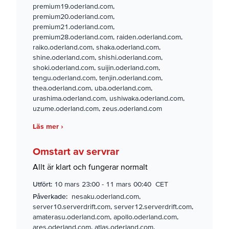
premium19.oderland.com,
premium20.oderland.com,
premium21.oderland.com,
premium28.oderland.com, raiden.oderland.com,
raiko.oderland.com, shaka.oderland.com,
shine.oderland.com, shishi.oderland.com,
shoki.oderland.com, suijin.oderland.com,
tengu.oderland.com, tenjin.oderland.com,
thea.oderland.com, uba.oderland.com,
urashima.oderland.com, ushiwaka.oderland.com,
uzume.oderland.com, zeus.oderland.com
Läs mer ›
Omstart av servrar
Allt är klart och fungerar normalt
Utfört:
10 mars 23:00
-
11 mars 00:40 CET
Påverkade:
nesaku.oderland.com,
server10.serverdrift.com, server12.serverdrift.com,
amaterasu.oderland.com, apollo.oderland.com,
ares.oderland.com, atlas.oderland.com,