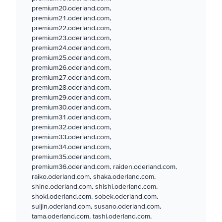
premium20.oderland.com,
premium21.oderland.com,
premium22.oderland.com,
premium23.oderland.com,
premium24.oderland.com,
premium25.oderland.com,
premium26.oderland.com,
premium27.oderland.com,
premium28.oderland.com,
premium29.oderland.com,
premium30.oderland.com,
premium31.oderland.com,
premium32.oderland.com,
premium33.oderland.com,
premium34.oderland.com,
premium35.oderland.com,
premium36.oderland.com, raiden.oderland.com,
raiko.oderland.com, shaka.oderland.com,
shine.oderland.com, shishi.oderland.com,
shoki.oderland.com, sobek.oderland.com,
suijin.oderland.com, susano.oderland.com,
tama.oderland.com, tashi.oderland.com,