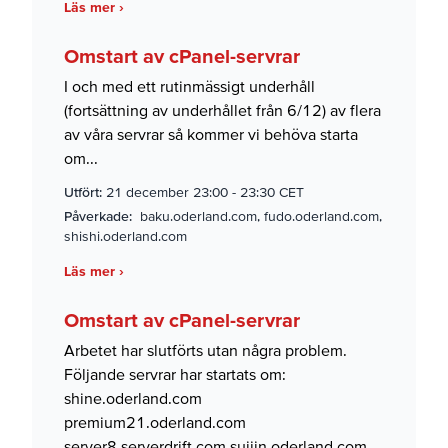
Läs mer ›
Omstart av cPanel-servrar
I och med ett rutinmässigt underhåll
(fortsättning av underhållet från 6/12) av flera
av våra servrar så kommer vi behöva starta
om...
Utfört:
21 december 23:00
-
23:30 CET
Påverkade:
baku.oderland.com, fudo.oderland.com,
shishi.oderland.com
Läs mer ›
Omstart av cPanel-servrar
Arbetet har slutförts utan några problem.
Följande servrar har startats om:
shine.oderland.com
premium21.oderland.com
server8.serverdrift.com suijin.oderland.com