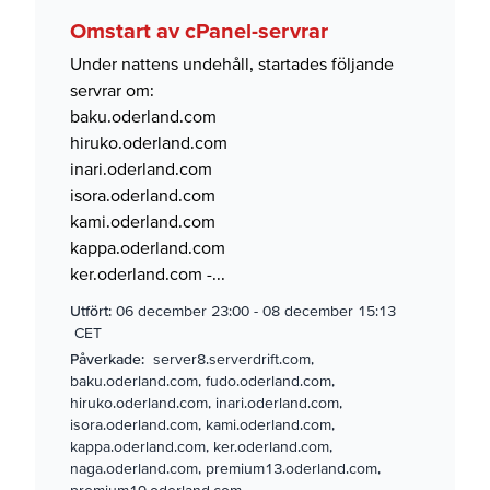
Omstart av cPanel-servrar
Under nattens undehåll, startades följande
servrar om:
baku.oderland.com
hiruko.oderland.com
inari.oderland.com
isora.oderland.com
kami.oderland.com
kappa.oderland.com
ker.oderland.com -...
Utfört:
06 december 23:00
-
08 december 15:13
CET
Påverkade:
server8.serverdrift.com,
baku.oderland.com, fudo.oderland.com,
hiruko.oderland.com, inari.oderland.com,
isora.oderland.com, kami.oderland.com,
kappa.oderland.com, ker.oderland.com,
naga.oderland.com, premium13.oderland.com,
premium19.oderland.com,