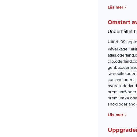
Läs mer ›
Omstart av
Underhållet h
Utfört:
09 sept
Påverkade:
aki
atlas.oderland
clio.oderland.c
genbu.oderland
iwarebiko.oderl
kumano.oderlan
nyorai.oderlan
premium5.oderl
premium24.oder
shoki.oderland
Läs mer ›
Uppgraderi