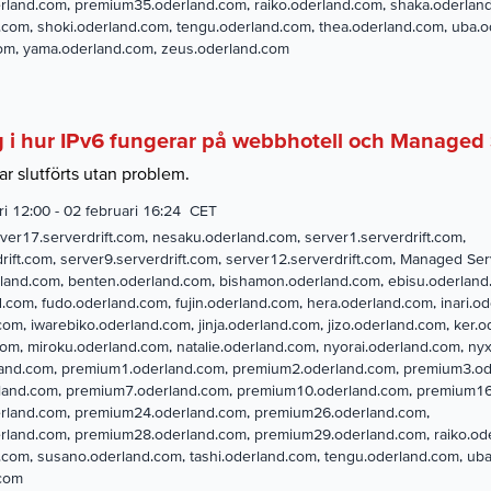
land.com, premium35.oderland.com, raiko.oderland.com, shaka.oderlan
d.com, shoki.oderland.com, tengu.oderland.com, thea.oderland.com, uba.
om, yama.oderland.com, zeus.oderland.com
 i hur IPv6 fungerar på webbhotell och Managed
ar slutförts utan problem.
ri 12:00
-
02 februari 16:24 CET
ver17.serverdrift.com, nesaku.oderland.com, server1.serverdrift.com,
rift.com, server9.serverdrift.com, server12.serverdrift.com, Managed Ser
land.com, benten.oderland.com, bishamon.oderland.com, ebisu.oderland
.com, fudo.oderland.com, fujin.oderland.com, hera.oderland.com, inari.o
com, iwarebiko.oderland.com, jinja.oderland.com, jizo.oderland.com, ker.
om, miroku.oderland.com, natalie.oderland.com, nyorai.oderland.com, ny
and.com, premium1.oderland.com, premium2.oderland.com, premium3.od
and.com, premium7.oderland.com, premium10.oderland.com, premium16
rland.com, premium24.oderland.com, premium26.oderland.com,
land.com, premium28.oderland.com, premium29.oderland.com, raiko.od
.com, susano.oderland.com, tashi.oderland.com, tengu.oderland.com, ub
.com