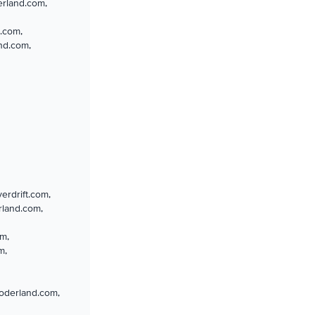
erland.com,
.com,
nd.com,
erdrift.com,
rland.com,
m,
m,
.oderland.com,