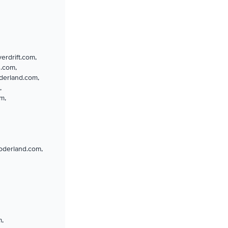
erdrift.com,
d.com,
oderland.com,
,
m,
oderland.com,
m,