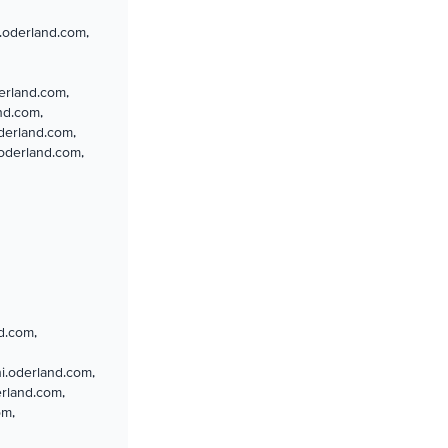
.oderland.com,
erland.com,
nd.com,
derland.com,
oderland.com,
d.com,
i.oderland.com,
erland.com,
om,