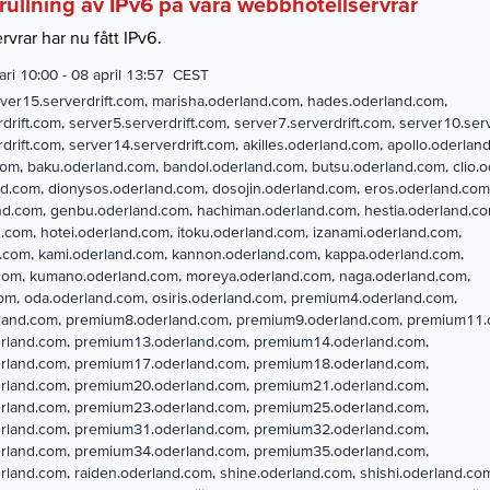
trullning av IPv6 på våra webbhotellservrar
rvrar har nu fått IPv6.
ari 10:00
-
08 april 13:57 CEST
ver15.serverdrift.com, marisha.oderland.com, hades.oderland.com,
drift.com, server5.serverdrift.com, server7.serverdrift.com, server10.serv
drift.com, server14.serverdrift.com, akilles.oderland.com, apollo.oderlan
com, baku.oderland.com, bandol.oderland.com, butsu.oderland.com, clio.
d.com, dionysos.oderland.com, dosojin.oderland.com, eros.oderland.com
nd.com, genbu.oderland.com, hachiman.oderland.com, hestia.oderland.co
.com, hotei.oderland.com, itoku.oderland.com, izanami.oderland.com,
d.com, kami.oderland.com, kannon.oderland.com, kappa.oderland.com,
.com, kumano.oderland.com, moreya.oderland.com, naga.oderland.com,
om, oda.oderland.com, osiris.oderland.com, premium4.oderland.com,
and.com, premium8.oderland.com, premium9.oderland.com, premium11.
rland.com, premium13.oderland.com, premium14.oderland.com,
rland.com, premium17.oderland.com, premium18.oderland.com,
rland.com, premium20.oderland.com, premium21.oderland.com,
rland.com, premium23.oderland.com, premium25.oderland.com,
rland.com, premium31.oderland.com, premium32.oderland.com,
rland.com, premium34.oderland.com, premium35.oderland.com,
land.com, raiden.oderland.com, shine.oderland.com, shishi.oderland.co