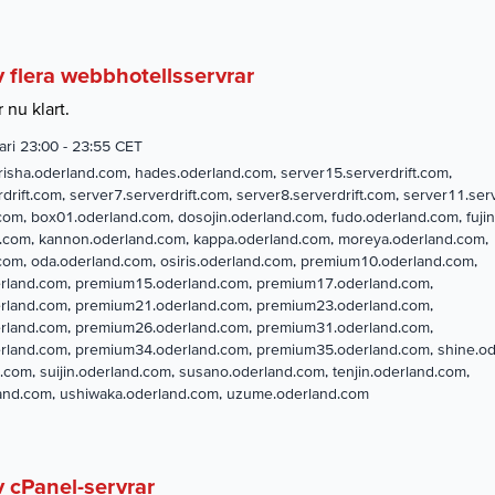
 flera webbhotellsservrar
 nu klart.
ari 23:00
-
23:55 CET
isha.oderland.com, hades.oderland.com, server15.serverdrift.com,
drift.com, server7.serverdrift.com, server8.serverdrift.com, server11.serv
com, box01.oderland.com, dosojin.oderland.com, fudo.oderland.com, fuji
d.com, kannon.oderland.com, kappa.oderland.com, moreya.oderland.com,
com, oda.oderland.com, osiris.oderland.com, premium10.oderland.com,
rland.com, premium15.oderland.com, premium17.oderland.com,
rland.com, premium21.oderland.com, premium23.oderland.com,
rland.com, premium26.oderland.com, premium31.oderland.com,
land.com, premium34.oderland.com, premium35.oderland.com, shine.od
com, suijin.oderland.com, susano.oderland.com, tenjin.oderland.com,
and.com, ushiwaka.oderland.com, uzume.oderland.com
 cPanel-servrar