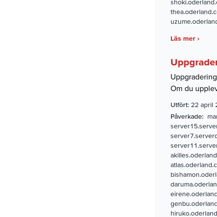
shoki.oderland.
thea.oderland.
uzume.oderlan
Läs mer ›
Uppgraderi
Uppgradering 
Om du upplev
Utfört:
22 april
Påverkade:
mar
server15.server
server7.serverd
server11.server
akilles.oderlan
atlas.oderland
bishamon.oderl
daruma.oderlan
eirene.oderland
genbu.oderland
hiruko.oderland