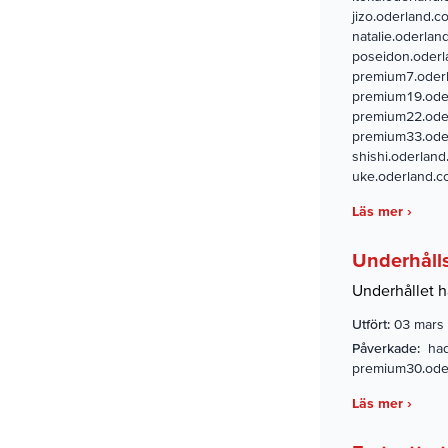
jizo.oderland.c
natalie.oderlan
poseidon.oderl
premium7.oderl
premium19.ode
premium22.ode
premium33.oder
shishi.oderlan
uke.oderland.c
Läs mer ›
Underhålls
Underhållet h
Utfört:
03 mars
Påverkade:
had
premium30.oder
Läs mer ›