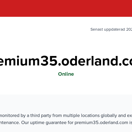
Senast uppdaterad 20
emium35.oderland.
Online
monitored by a third party from multiple locations globally and e
ntenance. Our uptime guarantee for premium35.oderland.com i