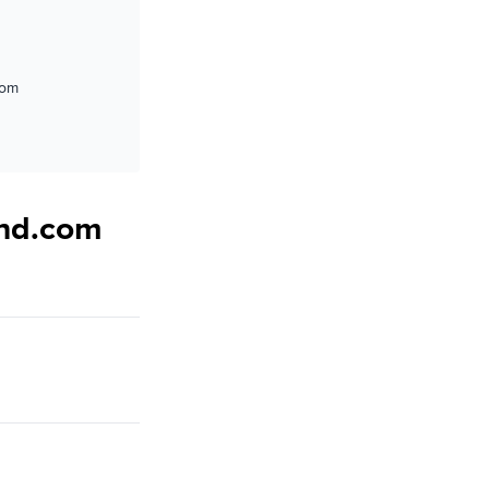
com
and.com