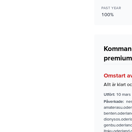
PAST YEAR
100%
Kommand
premium
Omstart av
Allt är klart 
Utfört:
10 mars
Påverkade:
nes
amaterasu.oderl
benten.oderlan
dionysos.oderl
genbu.oderland
itoku.oderland.