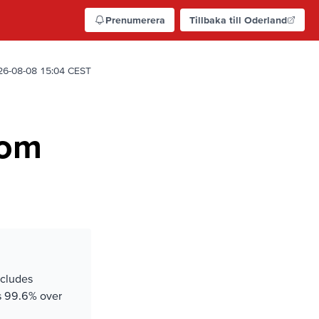
Prenumerera
Tillbaka till Oderland
26-08-08 15:04 CEST
com
xcludes
s 99.6% over