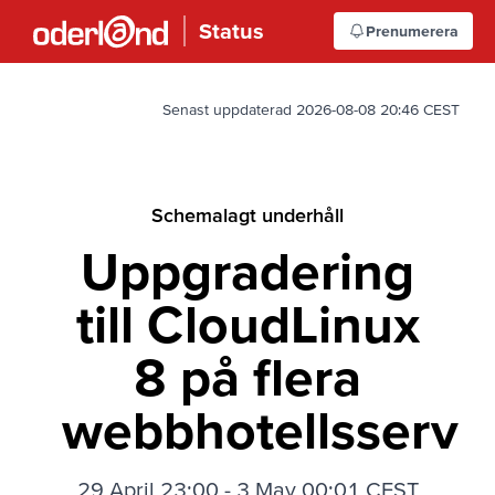
Status
Prenumerera
Senast uppdaterad 2026-08-08 20:46 CEST
Schemalagt underhåll
Uppgradering
till CloudLinux
8 på flera
webbhotellsservr
29 April 23:00
-
3 May 00:01 CEST